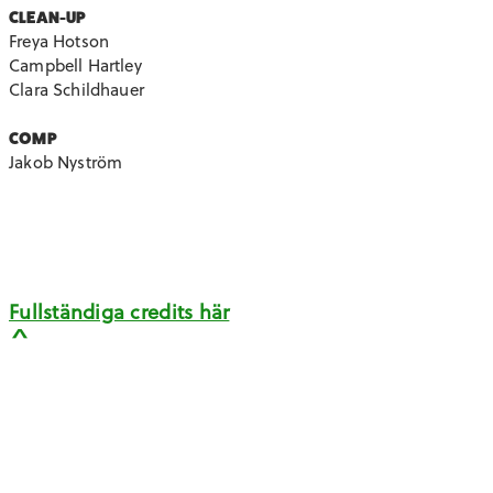
CLEAN-UP
Freya Hotson
Campbell Hartley
Clara Schildhauer
COMP
Jakob Nyström
Fullständiga credits här
CREDITS
Producerad av The Mill
Creative Director: Pedro Lavin