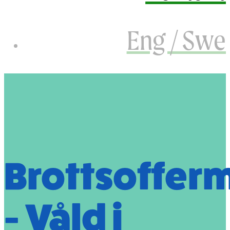
Eng / Swe
Brottsoffer
- Våld i