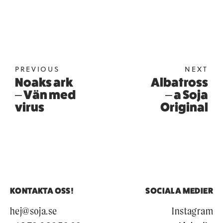
PREVIOUS
NEXT
Noaks ark
Albatross
– Vän med
– a Soja
virus
Original
KONTAKTA OSS!
SOCIALA MEDIER
hej@soja.se
Instagram