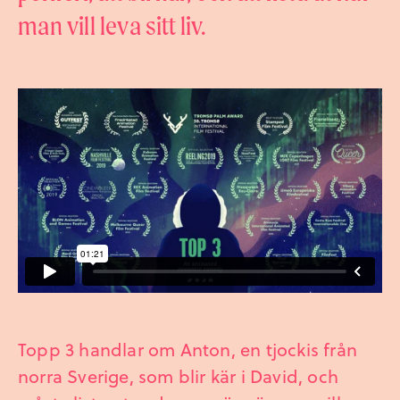
man vill leva sitt liv.
Topp 3 handlar om Anton, en tjockis från
norra Sverige, som blir kär i David, och